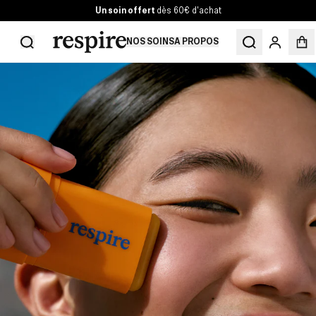
Un soin offert
dès 60€ d'achat
NOS SOINS
A PROPOS
MON CO